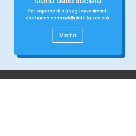
Storia della società
Per saperne di più sugli avvenimenti
che hanno contraddistinto la società.
Visita
SOCIAL
DOCUMENTI
STATUTO