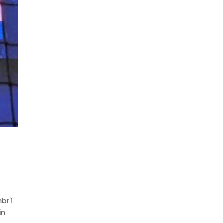
mbrì
in