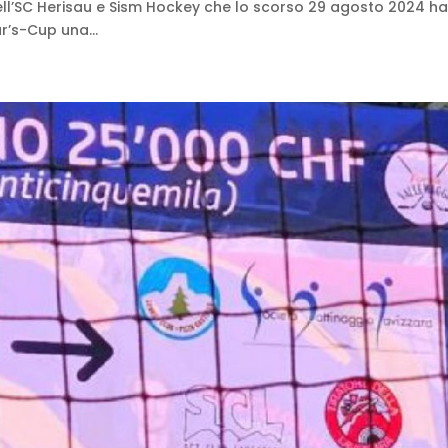
 dell’SC Herisau e Sism Hockey che lo scorso 29 agosto 2024 h
r’s-Cup una...