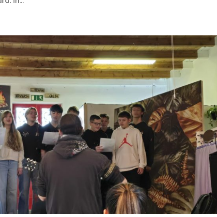
a. In...