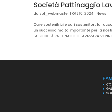
Società Pattinaggio La
da
spl_webmaster
|
Ott 10, 2024
|
News
Care sostenitrici e cari sostenitori, la rac
un successo molto importante per la nostr
LA SOCIETÀ PATTINAGGIO LAVIZZARA VI RINGR
PAG
CO
GAL
SO