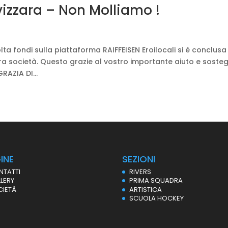
vizzara – Non Molliamo !
colta fondi sulla piattaforma RAIFFEISEN Eroilocali si è conclus
a società. Questo grazie al vostro importante aiuto e soste
AZIA DI...
INE
SEZIONI
NTATTI
RIVERS
LERY
PRIMA SQUADRA
CIETÀ
ARTISTICA
SCUOLA HOCKEY