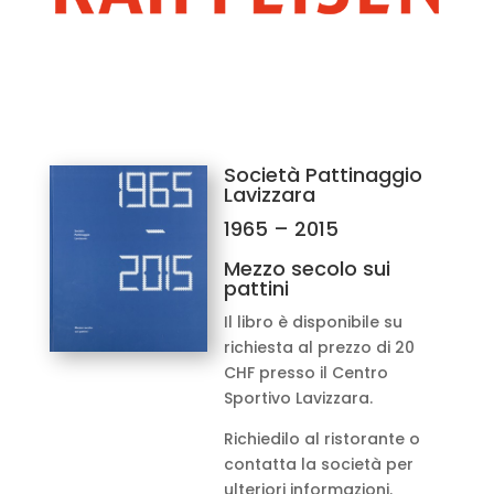
Società Pattinaggio
Lavizzara
1965 – 2015
Mezzo secolo sui
pattini
Il libro è disponibile su
STORIA DEL CENTRO
richiesta al prezzo di 20
SPORTIVO LAVIZZARA
CHF presso il Centro
Sportivo Lavizzara.
Cronologia fatti e
avvenimenti
Richiedilo al ristorante o
contatta la società per
ulteriori informazioni.